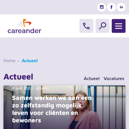
Ga naar de inhoud
Home
·
Actueel
Actueel
Actueel
Vacatures
4 juni 2026 · actueel
Samen werken we aan een
zo zelfstandig mogelijk
leven voor cliënten en
bewoners