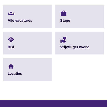
groups
work
Alle vacatures
Stage
handshake
volunteer_activism
BBL
Vrijwilligerswerk
home
Locaties