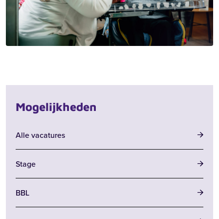
Mogelijkheden
Zoeken
Alle vacatures
Stage
Zoeken
Recente zoekopdrachten:
Vacatures
Werken bij
BBL