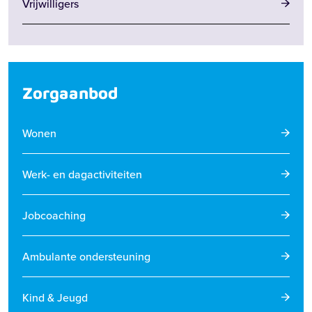
Vrijwilligers
Zorgaanbod
Wonen
Werk- en dagactiviteiten
Jobcoaching
Ambulante ondersteuning
Kind & Jeugd