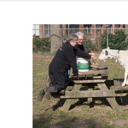
Recente zoekopdrachten:
Vacatures
Werke
Locaties