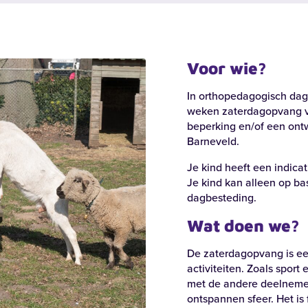
Voor wie?
n bij
In orthopedagogisch da
weken zaterdagopvang vo
beperking en/of een ontw
Barneveld.
Je kind heeft een indica
Je kind kan alleen op bas
dagbesteding.
Wat doen we?
De zaterdagopvang is een
activiteiten. Zoals sport
met de andere deelneme
ontspannen sfeer. Het is