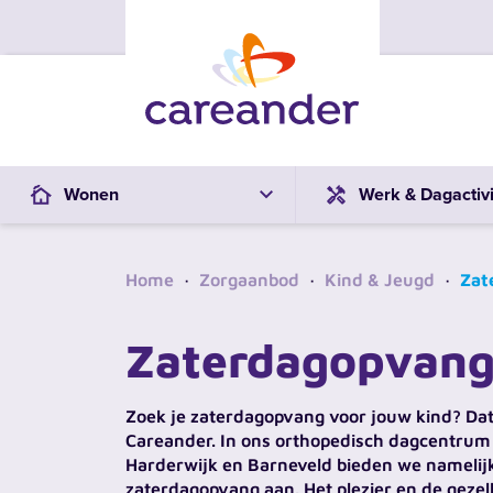
Ga naar de inhoud
Wonen
Werk & Dagactivi
Home
·
Zorgaanbod
·
Kind & Jeugd
·
Zat
Zaterdagopvan
Zoek je zaterdagopvang voor jouw kind? Dat
Careander. In ons orthopedisch dagcentrum
Harderwijk en Barneveld bieden we namelij
zaterdagopvang aan. Het plezier en de gezel