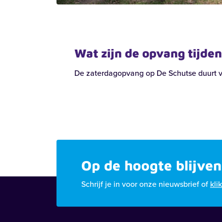
Guido Gezellelaan 255 | Harderwijk
Voort
Wat zijn de opvang tijde
’t Schild
An
De zaterdagopvang op De Schutse duurt va
Bekijk locatie
Bekij
Op de hoogte blijven
Schrijf je in voor onze nieuwsbrief of
kli