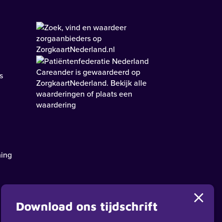
Careander
is gewaardeerd op
s
ZorgkaartNederland.
Bekijk alle
waarderingen
of
plaats een
waardering
ning
Download ons tijdschrift