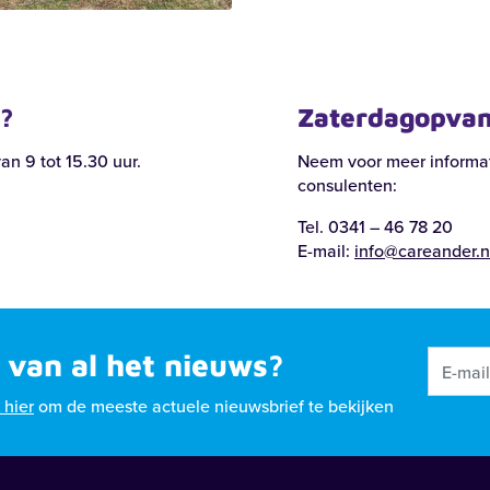
huizerstraat 104 | Putten
Anne Franklaan 46 | Harderwijk
n?
Zaterdagopvan
ker
Anne Franklaan
n 9 tot 15.30 uur.
Neem voor meer informat
consulenten:
k locatie
Bekijk locatie
Tel. 0341 – 46 78 20
E-mail:
info@careander.n
 van al het nieuws?
k hier
om de meeste actuele nieuwsbrief te bekijken