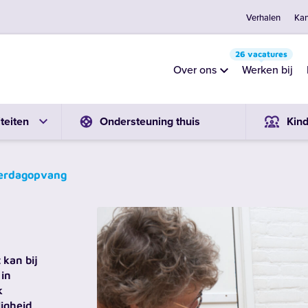
Verhalen
Kan
26 vacatures
Over ons
Werken bij
teiten
Ondersteuning thuis
Kin
erdagopvang
g
 kan bij
 in
k
ligheid