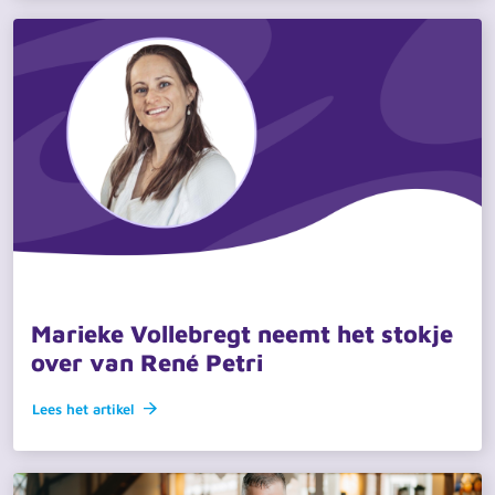
Zoeken
Zoeken
Recente zoekopdrachten:
Vacatures
Werken bij
11 mei 2026 · actueel
Marieke Vollebregt neemt het stokje
over van René Petri
Lees het artikel