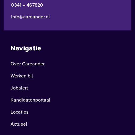
0341 – 467820
info@careander.nl
Navigatie
Over Careander
Werken bij
Jobalert
Kandidatenportaal
Locaties
Actueel