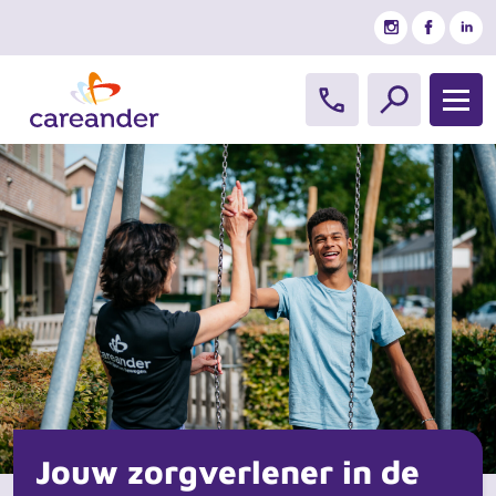
Ga naar de inhoud
Jouw zorgverlener in de