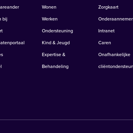
areander
Wonen
Zorgkaart
 bij
Werken
Onderaannemer
rt
Ondersteuning
Intranet
atenportaal
Kind & Jeugd
Caren
es
Expertise &
Onafhankelijke
l
Behandeling
cliëntondersteu