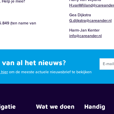
. Help je mee?
H.vanWijland@careander
Gea Dijkstra
G.dijkstra@careander.nl
6.849 (ten name van
Harm-Jan Kenter
info@careander.nl
 van al het nieuws?
k hier
om de meeste actuele nieuwsbrief te bekijken
igatie
Wat we doen
Handig