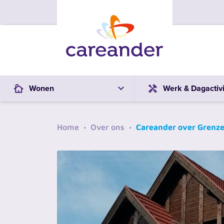
Ga naar de inhoud
Wonen
Werk & Dagactivi
Home
·
Over ons
·
Careander over Grenz