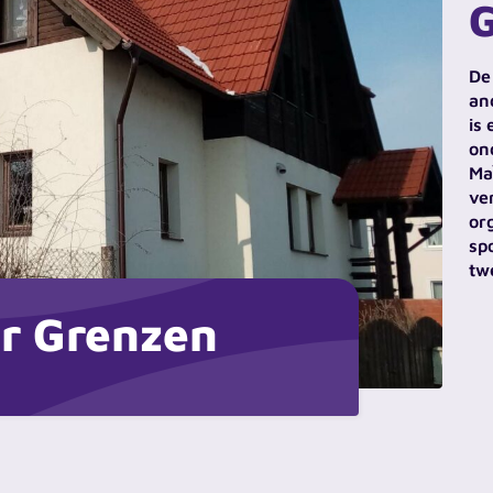
De
an
is
on
Ma
ve
or
sp
tw
r Grenzen