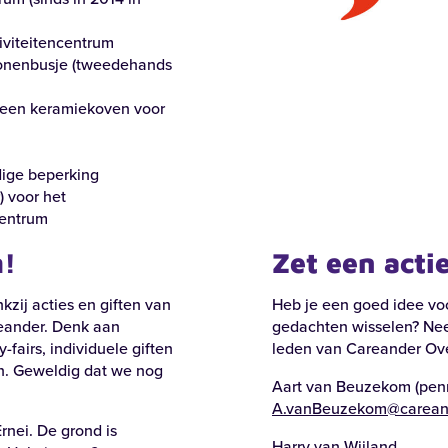
huizerstraat 104 | Putten
Anne Franklaan 46 | Harderwijk
iviteitencentrum
rsonenbusje (tweedehands
ker
Anne Franklaan
 een keramiekoven voor
k locatie
Bekijk locatie
dige beperking
) voor het
centrum
m!
Zet een acti
kzij acties en giften van
Heb je een goed idee voo
eander. Denk aan
gedachten wisselen? Nee
y-fairs, individuele giften
leden van Careander Ov
n. Geweldig dat we nog
Aart van Beuzekom (pen
A.vanBeuzekom@careand
nei. De grond is
Harry van Wijland