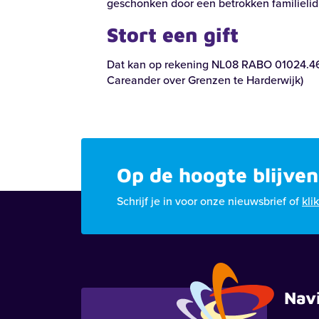
geschonken door een betrokken familielid
Stort een gift
Dat kan op rekening NL08 RABO 01024.4
Careander over Grenzen te Harderwijk)
Op de hoogte blijven
Schrijf je in voor onze nieuwsbrief of
kli
Nav