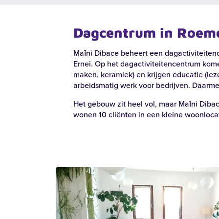
Dagcentrum in Roem
Maĭni Dibace beheert een dagactiviteitenc
Ernei. Op het dagactiviteitencentrum kom
maken, keramiek) en krijgen educatie (lez
arbeidsmatig werk voor bedrijven. Daarmee
Het gebouw zit heel vol, maar Maĭni Dibace
wonen 10 cliënten in een kleine woonlocat