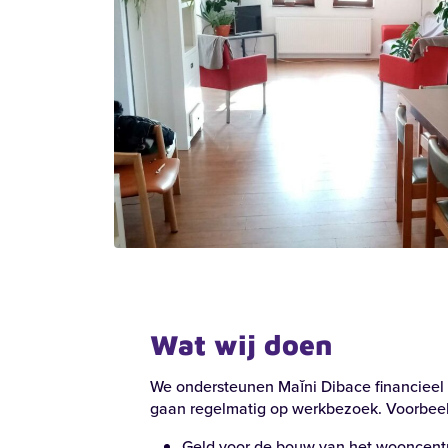
Recente zoekopdrachten:
Vacatures
Werke
Locaties
Wat wij doen
We ondersteunen Maĭni Dibace financieel
gaan regelmatig op werkbezoek. Voorbeel
Geld voor de bouw van het wooncentr