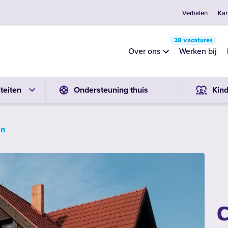
Verhalen
Kan
28 vacatures
Over ons
Werken bij
teiten
Ondersteuning thuis
Kin
en
C