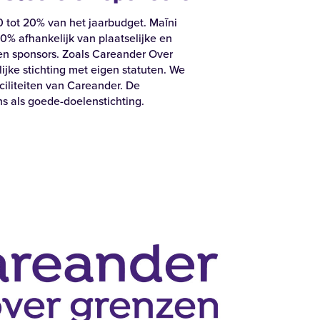
Zoeken
0 tot 20% van het jaarbudget. Maĭni
80% afhankelijk van plaatselijke en
en sponsors. Zoals Careander Over
jke stichting met eigen statuten. We
iliteiten van Careander. De
ns als goede-doelenstichting.
Alle locaties