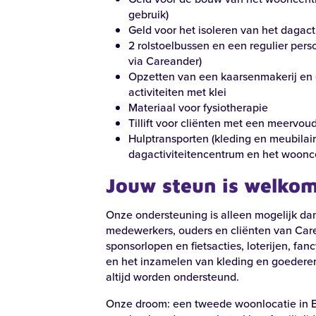
gebruik)
Guido Gezellelaan 255 | Harderwijk
Voort
Geld voor het isoleren van het dagact
2 rolstoelbussen en een regulier pe
’t Schild
An
via Careander)
Opzetten van een kaarsenmakerij en
Bekijk locatie
Bekij
activiteiten met klei
Materiaal voor fysiotherapie
Tillift voor cliënten met een meervou
Hulptransporten (kleding en meubilair
dagactiviteitencentrum en het woon
Jouw steun is welko
Onze ondersteuning is alleen mogelijk dan
medewerkers, ouders en cliënten van Car
sponsorlopen en fietsacties, loterijen, fanc
en het inzamelen van kleding en goedere
altijd worden ondersteund.
Onze droom: een tweede woonlocatie in Er