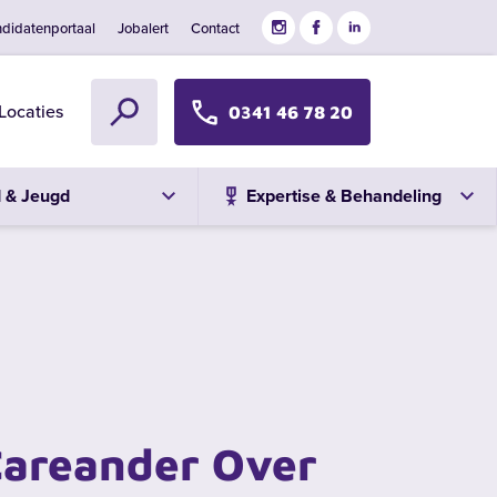
didatenportaal
Jobalert
Contact
Locaties
0341 46 78 20
d & Jeugd
Expertise & Behandeling
areander Over