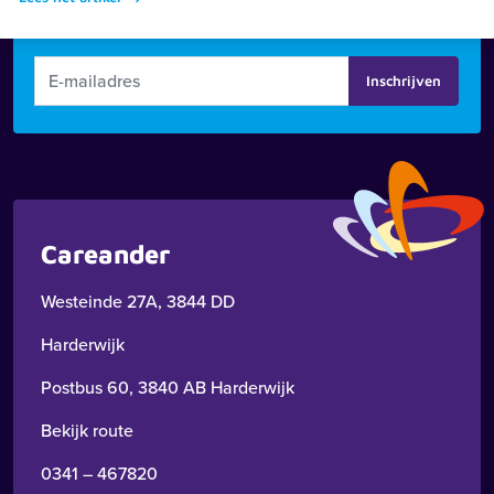
meeste actuele nieuwsbrief te bekijken
Inschrijven
Zoeken
Zoeken
Careander
Recente zoekopdrachten:
Vacatures
Werken bij
Westeinde 27A, 3844 DD
Harderwijk
Postbus 60, 3840 AB Harderwijk
Bekijk route
0341 – 467820