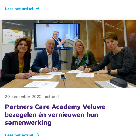
Lees het artikel
20 december 2022 · actueel
Partners Care Academy Veluwe
bezegelen én vernieuwen hun
samenwerking
Op de hoogte blijven van al het nieuws?
Schrijf je in voor onze nieuwsbrief of
klik hier
om de
Lees het artikel