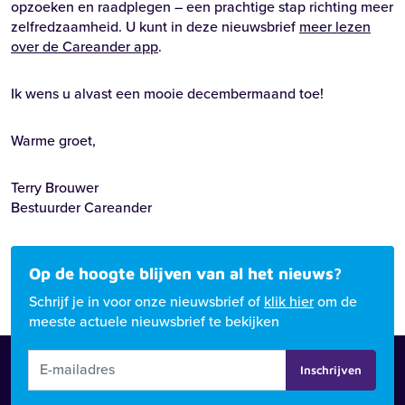
opzoeken en raadplegen – een prachtige stap richting meer
zelfredzaamheid. U kunt in deze nieuwsbrief
meer lezen
over de Careander app
.
Zoeken
Ik wens u alvast een mooie decembermaand toe!
Zoeken
Warme groet,
Recente zoekopdrachten:
Vacatures
Werken bij
Terry Brouwer
Bestuurder Careander
Op de hoogte blijven van al het nieuws?
Schrijf je in voor onze nieuwsbrief of
klik hier
om de
meeste actuele nieuwsbrief te bekijken
Inschrijven