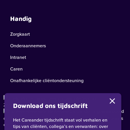
Handig
Zorgkaart
Onderaannemers
Intranet
Caren
Onafhankelijke cliëntondersteuning
Download ons tijdschrift
Careander
is gewaardeerd
op ZorgkaartNederland.
Bekijk alle waarderingen
of
plaats
Het Careander tijdschrift staat vol verhalen en
een waardering
tips van cliënten, collega’s en verwanten: over