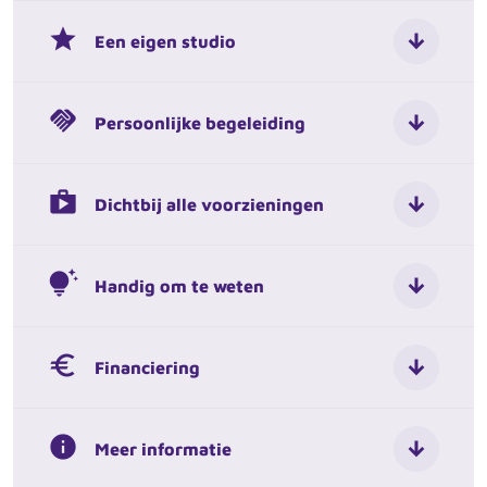
grade
Een eigen studio
handshake
Persoonlijke begeleiding
shop
Dichtbij alle voorzieningen
tips_and_updates
Handig om te weten
euro
Financiering
info
Meer informatie