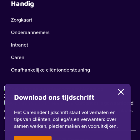
Handig
Zorgkaart
Onderaannemers
Intranet
Caren
Onafhankelijke cliëntondersteuning
Download ons tijdschrift
Careander
is gewaardeerd
op ZorgkaartNederland.
Bekijk alle waarderingen
of
plaats
Het Careander tijdschrift staat vol verhalen en
een waardering
tips van cliënten, collega’s en verwanten: over
samen werken, plezier maken en vooruitkijken.
© 2026 Careander