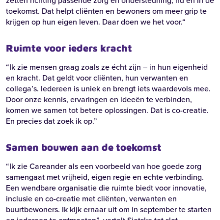
zetten richting passende zorg en ondersteuning; nu en in de
toekomst. Dat helpt cliënten en bewoners om meer grip te
krijgen op hun eigen leven. Daar doen we het voor.“
Ruimte voor ieders kracht
“
Ik zie mensen graag zoals ze écht zijn – in hun eigenheid
en kracht. Dat geldt voor cliënten, hun verwanten en
collega’s. Iedereen is uniek en brengt iets waardevols mee.
Door onze kennis, ervaringen en ideeën te verbinden,
Zoeken
komen we samen tot betere oplossingen. Dat is co-creatie.
En precies dat zoek ik op.”
Zoeken
Samen bouwen aan de toekomst
Recente zoekopdrachten:
Vacatures
Werken bij
“Ik zie Careander als een voorbeeld van hoe goede zorg
samengaat met vrijheid, eigen regie en echte verbinding.
Een wendbare organisatie die ruimte biedt voor innovatie,
inclusie en co-creatie met cliënten, verwanten en
buurtbewoners. Ik kijk ernaar uit om in september te starten