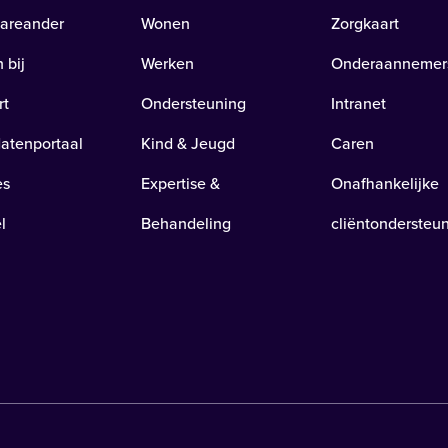
areander
Wonen
Zorgkaart
 bij
Werken
Onderaannemer
rt
Ondersteuning
Intranet
atenportaal
Kind & Jeugd
Caren
es
Expertise &
Onafhankelijke
l
Behandeling
cliëntondersteu
huizerstraat 104 | Putten
Anne Franklaan 46 | Harderwijk
ker
Anne Franklaan
k locatie
Bekijk locatie