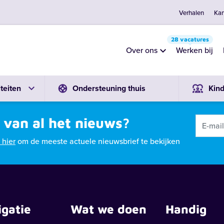
Verhalen
Kan
28 vacatures
Over ons
Werken bij
Zoeken
teiten
Ondersteuning thuis
Kin
 van al het nieuws?
k hier
om de meeste actuele nieuwsbrief te bekijken
n bij
igatie
Wat we doen
Handig