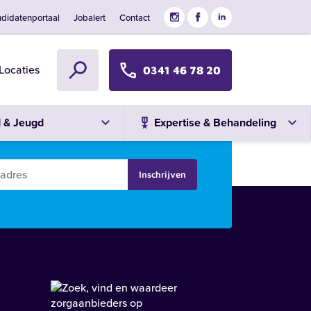
didatenportaal
Jobalert
Contact
Locaties
0341 46 78 20
d & Jeugd
Expertise & Behandeling
Inschrijven
Zoeken
Alle locaties