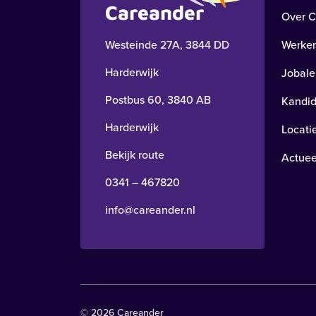
Careander
Over C
Westeinde 27A, 3844 DD
Werken
Harderwijk
Jobale
Postbus 60, 3840 AB
Kandid
Harderwijk
Locati
Bekijk route
Actuee
0341 – 467820
Guido Gezellelaan 255 | Harderwijk
Voort
info@careander.nl
’t Schild
An
Bekijk locatie
Bekij
© 2026 Careander