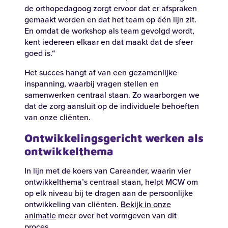
de orthopedagoog zorgt ervoor dat er afspraken
gemaakt worden en dat het team op één lijn zit.
En omdat de workshop als team gevolgd wordt,
kent iedereen elkaar en dat maakt dat de sfeer
goed is.“
Het succes hangt af van een gezamenlijke
inspanning, waarbij vragen stellen en
samenwerken centraal staan. Zo waarborgen we
dat de zorg aansluit op de individuele behoeften
van onze cliënten.
Zoeken
Ontwikkelingsgericht werken als
ontwikkelthema
Zoeken
In lijn met de koers van Careander, waarin vier
ontwikkelthema’s centraal staan, helpt MCW om
op elk niveau bij te dragen aan de persoonlijke
Recente zoekopdrachten:
Vacatures
Werken bij
ontwikkeling van cliënten.
Bekijk in onze
animatie
meer over het vormgeven van dit
proces.