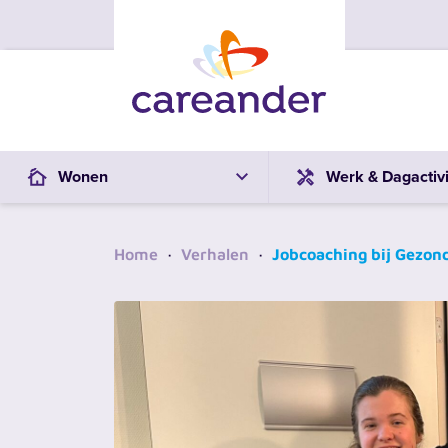
Ga naar de inhoud
Wonen
Werk & Dagactivi
Home
·
Verhalen
·
Jobcoaching bij Gezon