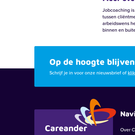
Jobcoaching is
tussen cliëntm
arbeidswens he
binnen en buit
Op de hoogte blijven
Schrijf je in voor onze nieuwsbrief of
kli
Nav
Careander
Over C