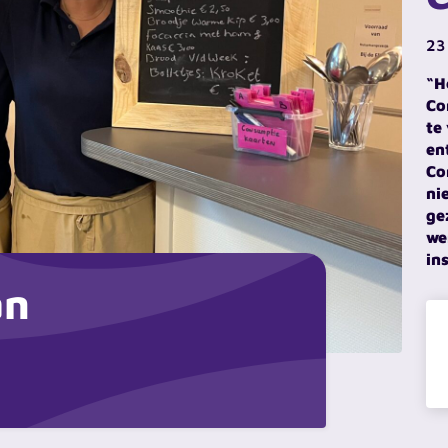
23
“H
Co
te
en
Co
ni
ge
we
in
an