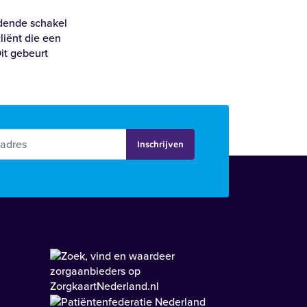
ndende schakel
iënt die een
it gebeurt
Inschrijven