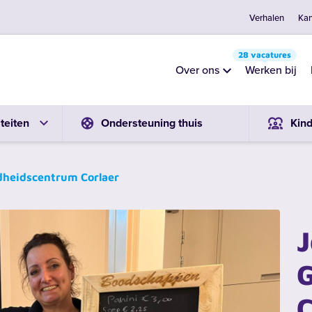
Verhalen
Kan
28 vacatures
Over ons
Werken bij
teiten
Ondersteuning thuis
Kin
dheidscentrum Corlaer
J
C