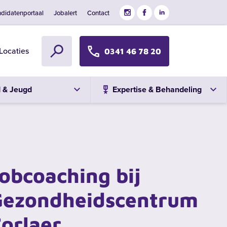
didatenportaal
Jobalert
Contact
Locaties
0341 46 78 20
d & Jeugd
Expertise & Behandeling
obcoaching bij
Gezondheidscentrum
orlaer