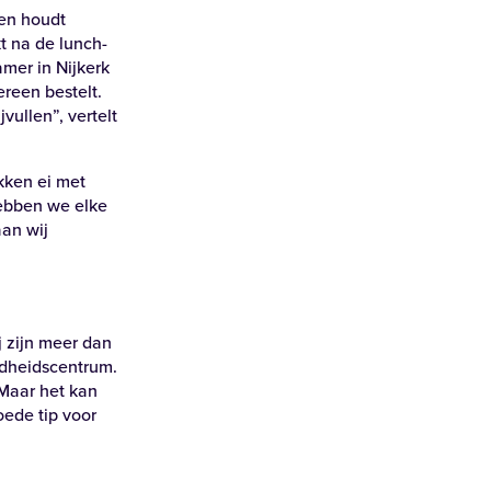
gen houdt
kt na de lunch-
amer in Nijkerk
ereen bestelt.
ullen”, vertelt
kken ei met
hebben we elke
an wij
j zijn meer dan
ondheidscentrum.
 Maar het kan
oede tip voor