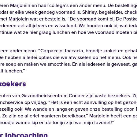
eren Marjolein en haar collega’s een ander menu. De bestellin
zodat er elke week genoeg voorraad is. Shirley, begeleider, chec
et Marjolein wat er besteld is. “De voorraad komt bij De Postk
dereen eet altijd vers en wisselend. We houden ook bij wat ied
ntinue wat ze hier graag lunchen en hoe we voorraad moeten bijv
r een ander menu. “Carpaccio, foccacia, broodje kroket en geba
e hebben allerlei opties die we afwisselen op het menu. Ook 
e soep en maken we smoothies. En als iedereen is geweest, ga
lf lunchen.”
huizerstraat 104 | Putten
Anne Franklaan 46 | Harderwijk
ker
Anne Franklaan
zoekers
euten van
Gezondheidscentrum Corlaer
zijn vaste bezoekers. Zi
k locatie
Bekijk locatie
unchservice op vrijdag. “Het is een echt aanvulling op het gez
gezellig ook! We wandelen langs en geven onze bestelling door.
. Ze zijn op allerlei manieren bereikbaar.” Marjolein heeft een g
roodje warme kip en de tonijn zijn wel mijn favoriet!”
r jobcoaching