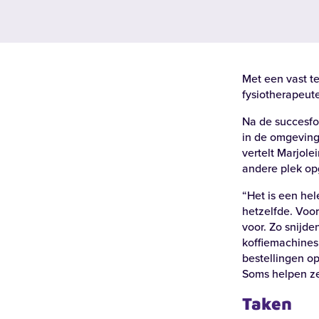
Met een vast t
fysiotherapeut
Na de succesfo
in de omgeving
vertelt Marjole
andere plek op
“Het is een hel
Recente zoekopdrachten:
Vacatures
Werke
hetzelfde. Voor
voor. Zo snijde
koffiemachines 
bestellingen op
Locaties
Soms helpen ze 
Taken