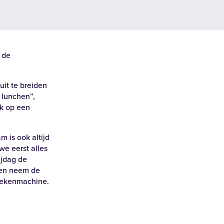
 de
uit te breiden
 lunchen”,
ok op een
Zoeken
m is ook altijd
we eerst alles
ijdag de
 en neem de
e rekenmachine.
Alle locaties