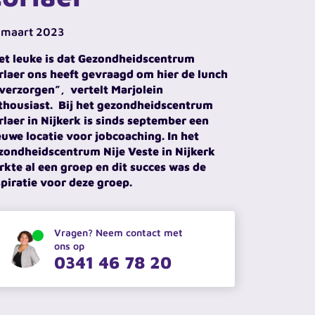
 maart 2023
et leuke is dat Gezondheidscentrum
rl
ae
r
ons heeft gevraagd om hier de lunch
 verzorgen
”
, vertelt
Marjolein
thousiast.
Bij het gezondheidscentrum
rlaer in Nijkerk is sinds september een
euwe locatie voor jobcoaching. In het
zondheidscentrum Nije Veste in Nijkerk
rkte al een groep en dit succes was de
spiratie voor deze groep.
Vragen? Neem contact met
ons op
0341 46 78 20