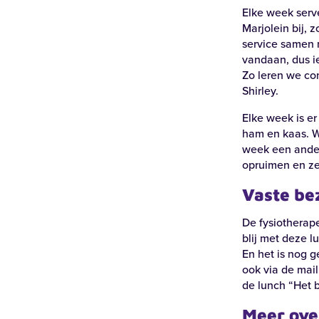
Elke week serv
Marjolein bij, 
service samen m
vandaan, dus ie
Zo leren we co
Shirley.
Elke week is e
ham en kaas. W
week een ander
opruimen en ze
Guido Gezellelaan 255 | Harderwijk
Voort
’t Schild
An
Vaste be
De fysiotherap
Bekijk locatie
Bekij
blij met deze l
En het is nog 
ook via de mail
de lunch “
Het b
Meer ove