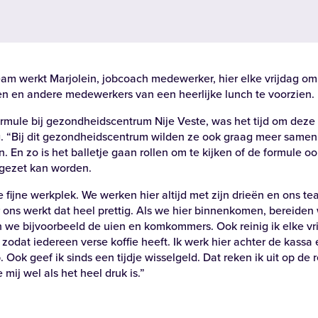
eam werkt Marjolein, jobcoach medewerker, hier elke vrijdag om
Zoeken
en en andere medewerkers van een heerlijke lunch te voorzien.
rmule bij gezondheidscentrum Nije Veste, was het tijd om deze 
. “Bij dit gezondheidscentrum wilden ze ook graag meer samen
in. En zo is het balletje gaan rollen om te kijken of de formule o
gezet kan worden.
e fijne werkplek. We werken hier altijd met zijn drieën en ons tea
n bij
 ons werkt dat heel prettig. Als we hier binnenkomen, bereiden 
n we bijvoorbeeld de uien en komkommers. Ook reinig ik elke vr
zodat iedereen verse koffie heeft.
Ik werk hier achter de kassa
. Ook geef ik sinds een tijdje wisselgeld. Dat reken ik uit op d
mij wel als het heel druk is.”