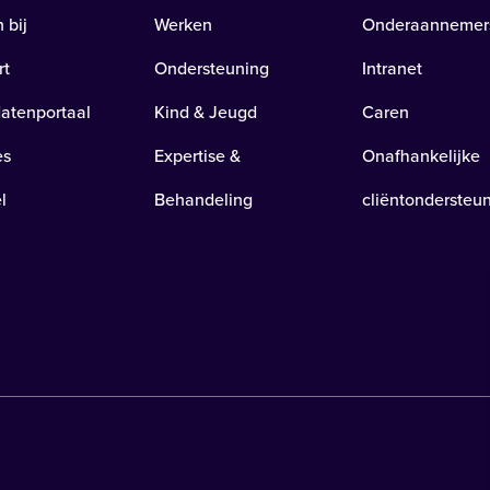
 bij
Werken
Onderaannemer
rt
Ondersteuning
Intranet
atenportaal
Kind & Jeugd
Caren
es
Expertise &
Onafhankelijke
l
Behandeling
cliëntondersteu