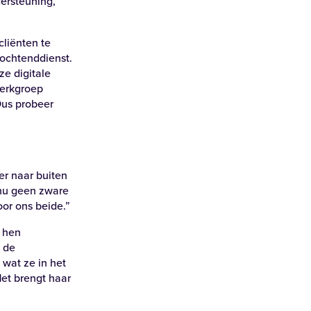
dersteuning,
liënten te
 ochtenddienst.
ze digitale
werkgroep
Dus probeer
er naar buiten
 nu geen zware
oor ons beide.”
e hen
t de
 wat ze in het
Het brengt haar