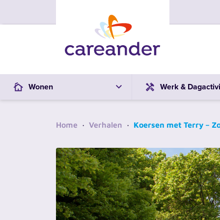
Ga naar de inhoud
Wonen
Werk & Dagactivi
Home
·
Verhalen
·
Koersen met Terry – Z