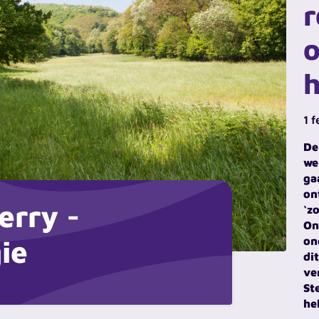
r
o
h
1 
De
we
ga
on
erry -
‘z
On
ie
on
di
ve
St
he