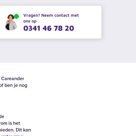
Vragen? Neem contact met
ons op
0341 46 78 20
Zoeken
n Careander
of ben je nog
de
rom is het
Alle locaties
ieden. Dit kan