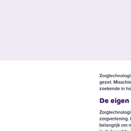
Zorgtechnologi
gezet. Misschi
Recente zoekopdrachten:
Vacatures
Werke
zoekende in ho
De eigen
Locaties
Zorgtechnologie
zorgverlening. 
belangrijk om 