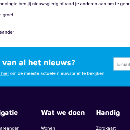
hnologie ben jij nieuwsgierig of raad je anderen aan om te gebr
e groet,
reander
 van al het nieuws?
k hier
om de meeste actuele nieuwsbrief te bekijken
igatie
Wat we doen
Handig
areander
Wonen
Zorgkaart