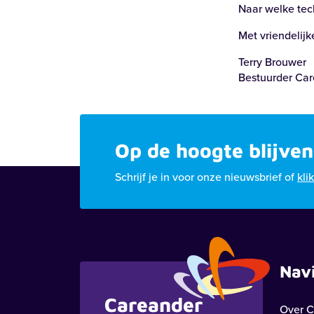
Naar welke tec
Met vriendelijk
Terry Brouwer
Bestuurder Ca
Op de hoogte blijven
Schrijf je in voor onze nieuwsbrief of
kli
Nav
Careander
Over C