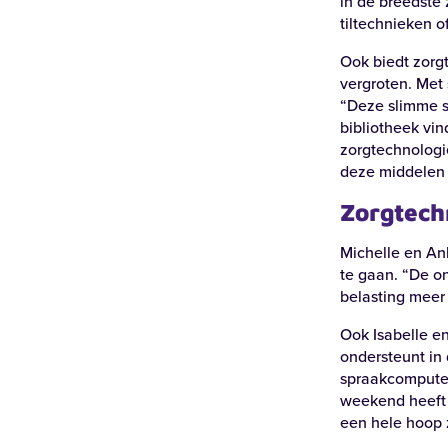
in de breedste 
tiltechnieken o
Ook biedt zorg
vergroten. Met 
“Deze slimme se
bibliotheek vin
zorgtechnologi
deze middelen z
Zorgtechn
Guido Gezellelaan 255 | Harderwijk
Voort
Michelle en An
’t Schild
te gaan. “De o
An
belasting meer 
Ook Isabelle en
Bekijk locatie
Bekij
ondersteunt in
spraakcomputer
weekend heeft 
een hele hoop 