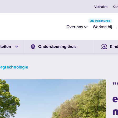
Verhalen
Kan
26 vacatures
Over ons
Werken bij
teiten
Ondersteuning thuis
Kin
orgtechnologie
e
m