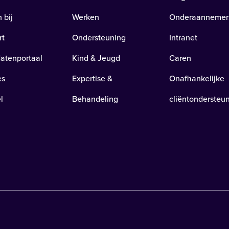
 bij
Werken
Onderaannemer
rt
Ondersteuning
Intranet
atenportaal
Kind & Jeugd
Caren
es
Expertise &
Onafhankelijke
l
Behandeling
cliëntondersteu