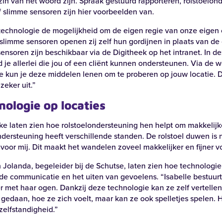
zin van het woord zijn. Spraak gestuurd rapporteren, rolstoelon
f slimme sensoren zijn hier voorbeelden van.
technologie de mogelijkheid om de eigen regie van onze eigen c
slimme sensoren openen zij zelf hun gordijnen in plaats van de
nsoren zijn beschikbaar via de Digitheek op het intranet. In de
d je allerlei die jou of een cliënt kunnen ondersteunen. Via de 
e kun je deze middelen lenen om te proberen op jouw locatie. 
eker uit.”
ologie op locaties
huizerstraat 104 | Putten
Anne Franklaan 46 | Harderwijk
ke laten zien hoe rolstoelondersteuning hen helpt om makkelijk
ndersteuning heeft verschillende standen. De rolstoel duwen is
ker
Anne Franklaan
voor mij. Dit maakt het wandelen zoveel makkelijker en fijner v
 Jolanda, begeleider bij de Schutse, laten zien hoe technologi
k locatie
Bekijk locatie
 de communicatie en het uiten van gevoelens. “Isabelle bestuur
 met haar ogen. Dankzij deze technologie kan ze zelf vertellen
gedaan, hoe ze zich voelt, maar kan ze ook spelletjes spelen. 
zelfstandigheid.”