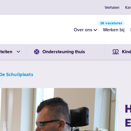
Verhalen
Kan
26 vacatures
Over ons
Werken bij
teiten
Ondersteuning thuis
Kin
De Schuilplaats
H