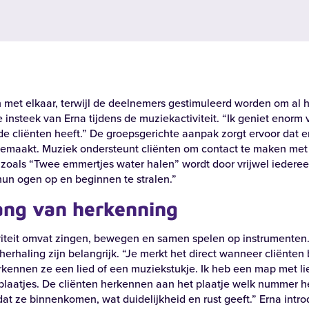
n met elkaar, terwijl de deelnemers gestimuleerd worden om al h
e insteek van Erna tijdens de muziekactiviteit. “Ik geniet enorm 
de cliënten heeft.” De groepsgerichte aanpak zorgt ervoor dat 
emaakt. Muziek ondersteunt cliënten om contact te maken met
 zoals “Twee emmertjes water halen” wordt door vrijwel iedere
un ogen op en beginnen te stralen.”
ang van herkenning
iteit omvat zingen, bewegen en samen spelen op instrumenten
s herhaling zijn belangrijk. “Je merkt het direct wanneer cliënten
rkennen ze een lied of een muziekstukje. Ik heb een map met li
laatjes. De cliënten herkennen aan het plaatje welk nummer he
rdat ze binnenkomen, wat duidelijkheid en rust geeft.” Erna intr