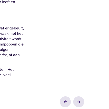
 leeft en
at er gebeurt,
 vaak met het
iviteit wordt
andpoppen die
Zoeken
tuigen
rfst, of aan
den. Het
l veel
Alle locaties