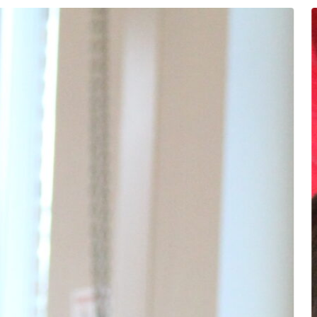
Guido Gezellelaan 255 | Harderwijk
Voort
’t Schild
An
Bekijk locatie
Bekij