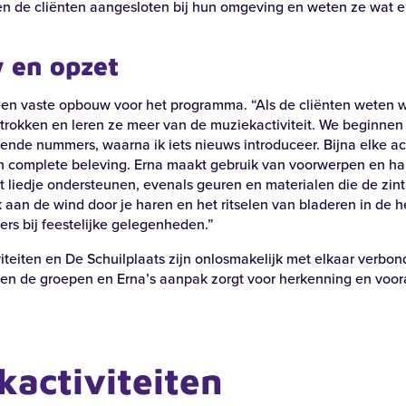
ven de cliënten aangesloten bij hun omgeving en weten ze wat er
 en opzet
Zoeken
een vaste opbouw voor het programma. “Als de cliënten weten w
etrokken en leren ze meer van de muziekactiviteit. We beginnen
nde nummers, waarna ik iets nieuws introduceer. Bijna elke act
n complete beleving. Erna maakt gebruik van voorwerpen en h
t liedje ondersteunen, evenals geuren en materialen die de zin
 aan de wind door je haren en het ritselen van bladeren in de he
gers bij feestelijke gelegenheden.”
n bij
teiten en De Schuilplaats zijn onlosmakelijk met elkaar verbon
en de groepen en Erna’s aanpak zorgt voor herkenning en voora
activiteiten