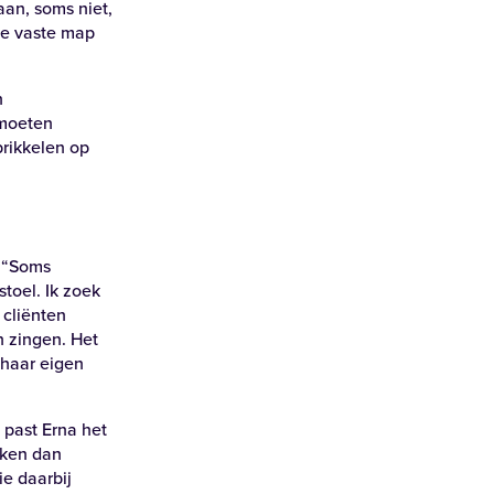
an, soms niet,
 de vaste map
n
 moeten
prikkelen op
. “Soms
oel. Ik zoek
 cliënten
n zingen. Het
 haar eigen
 past Erna het
aken dan
ie daarbij