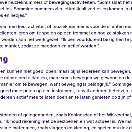
uwe muzieknummers of bewegingsactiviteiten. “Soms slaat het a
het los. Sommige nummers zijn letterlijk blijvertjes en komen in
s en liedjes.”
van een lied, activiteit of muzieknummer is voor de cliënten ee
 cliënten leren om te spelen op een trommel en hoe ze stokken
 worden aan het werk gezet. “Ik ben voortdurend bezig hen te 
ijke manier, zodat ze meedoen en actief worden.”
ng
en kunnen niet goed lopen, maar bijna iedereen kan bewegen
e ruimte om te dansen, maar soms bewegen we gewoon op de st
n manier om te bewegen, want beweging is belangrijk.” Sommige
goed meespelen op een instrument, terwijl anderen beter zijn i
dereen actief mee te laten doen en te laten genieten op zijn of
eestdagen of gelegenheden, zoals Koningsdag of het WK-voetbal,
 “Ik houd rekening met de seizoenen en wat actueel is. We m
ciale materialen, zoals vlaggen en kleding, en spelen muziek d