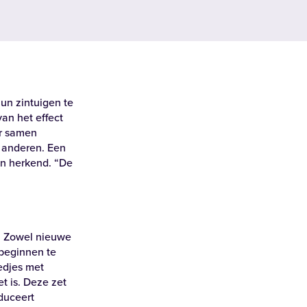
un zintuigen te
van het effect
er samen
 anderen. Een
en herkend. “De
. Zowel nieuwe
 beginnen te
edjes met
t is. Deze zet
oduceert