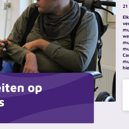
21
El
ve
mu
we
mu
mu
Ca
mu
hie
iten op
s