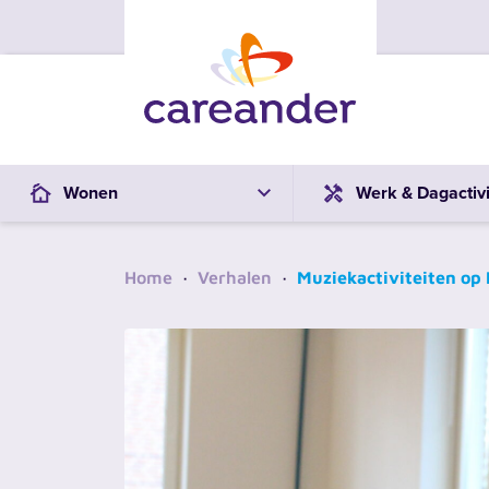
Ga naar de inhoud
Wonen
Werk & Dagactivi
Home
·
Verhalen
·
Muziekactiviteiten op 