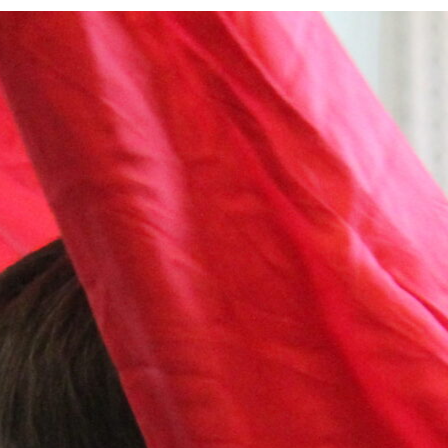
huizerstraat 104 | Putten
Anne Franklaan 46 | Harderwijk
ker
Anne Franklaan
k locatie
Bekijk locatie