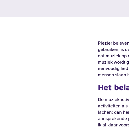
Plezier beleve
gebruiken, is d
dat muziek op 
muziek wordt g
eenvoudig lied
mensen slaan h
Het bel
De muziekactiv
activiteiten al
lachen; dan he
aansprekende p
ik al klaar voo