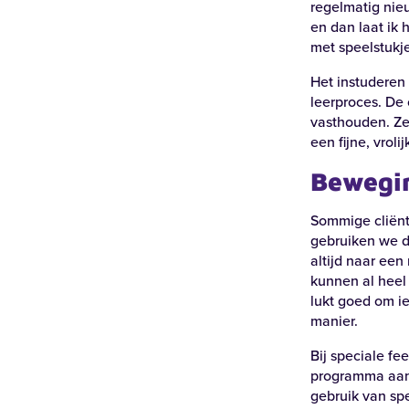
regelmatig nie
en dan laat ik 
met speelstukje
Het instuderen 
leerproces. De
vasthouden. Ze
een fijne, vrol
Bewegi
Sommige cliënt
gebruiken we d
altijd naar ee
kunnen al heel 
lukt goed om ie
manier.
Bij speciale f
programma aan.
gebruik van spe