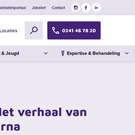
didatenportaal
Jobalert
Contact
Locaties
0341 46 78 20
d & Jeugd
Expertise & Behandeling
et verhaal van
Erna