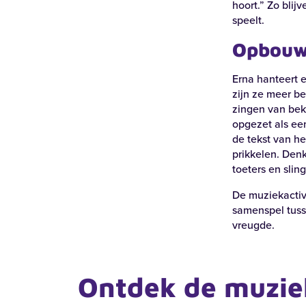
hoort.” Zo blij
speelt.
Opbouw
Erna hanteert 
zijn ze meer b
zingen van beke
opgezet als ee
de tekst van he
prikkelen. Denk
toeters en slin
Recente zoekopdrachten:
Vacatures
Werke
De muziekactivi
samenspel tuss
vreugde.
Locaties
Ontdek de muziek