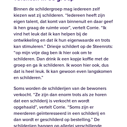
Binnen de
schildergroep
mag
iedereen
zelf
kiezen
wat
zij
schilderen
. “
Iedereen
heeft
zijn
eigen talent,
dat
komt
van
binnenuit
en
daar
geef
ik
hen
graag
de
ruimte
voor
”,
vertelt
Corrie. “Ik
vind
het
leuk
dat
ik
kan
helpen
bij
de
ontwikkeling
en
dat
ik
hun
eigenwaarde
en
trots
kan
stimuleren
.”
Driesje
schildert
op de
Steenrots
:
“op
mijn
vrije
dag
ben
ik
hier
ook
om
te
schilderen
. Dan drink
ik
een
kopje
koffie
met de
groep
en
ga
ik
schilderen
. Ik
woon
hier
ook
,
dus
dat
is heel
leuk
. Ik
kan
gewoon
even
langskomen
en
schilderen
.”
Soms
worden
de
schilderijen
van de
bewoners
verkocht
. “Ze
zijn
dan
enorm
trots
als
ze
horen
dat
een
schilderij
is
verkocht
en
wordt
opgehaald
”,
vertelt
Corrie. “Soms
zijn
er
meerderen
geïnteresseerd
in
een
schilderij
en
dan
wordt
er
geschilderd
op
bestelling
.”
De
schilderijen
hangen
op
allerlei
verschillende