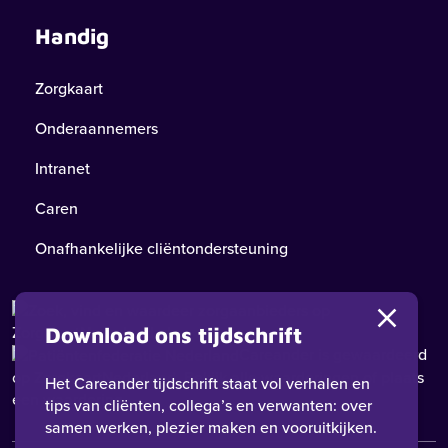
Handig
Zorgkaart
Onderaannemers
Intranet
Caren
Onafhankelijke cliëntondersteuning
Download ons tijdschrift
Careander
is gewaardeerd
op ZorgkaartNederland.
Bekijk alle waarderingen
of
plaats
Het Careander tijdschrift staat vol verhalen en
een waardering
tips van cliënten, collega’s en verwanten: over
samen werken, plezier maken en vooruitkijken.