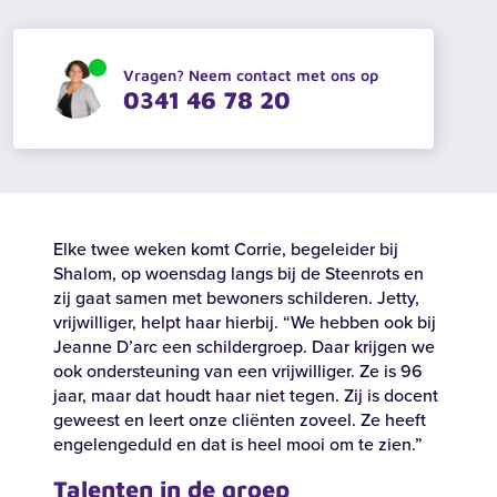
Vragen? Neem contact met ons op
0341 46 78 20
Elke twee
weken
komt
Corrie
,
begeleider
bij
Shalom,
op
woensdag
langs
bij
de
Steenrots
en
zij
gaat
samen
met
bewoners
schilderen
.
Jetty,
vrijwilliger
,
helpt
haar
hierbij
.
“We
hebben
ook
bij
Jeanne
D’arc
een
schildergroep
.
Da
ar
krijgen
we
ook
ondersteuning
van
een
vrijwilliger
.
Ze is 96
jaar
, maar
dat
houdt
haar
niet
tegen
.
Zij is docent
geweest
en
leert
onze
cliënten
zoveel
. Ze
heeft
engelengeduld
en
dat
is heel
mooi
om
te
zien
.”
Talenten in de groep