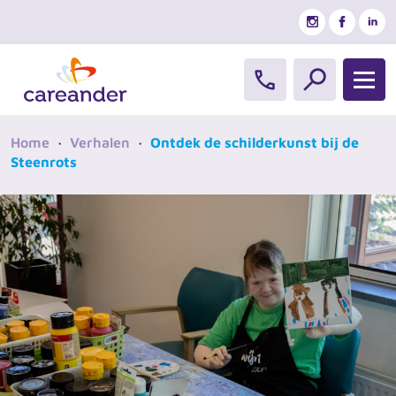
Ga naar de inhoud
Home
·
Verhalen
·
Ontdek de schilderkunst bij de
Steenrots