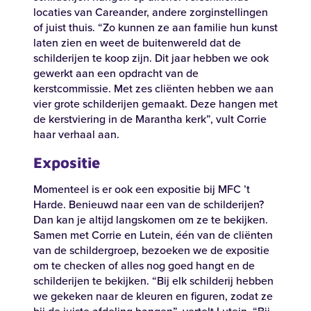
locaties
van
Careander
,
andere
zorginstellingen
of
juist
thuis
.
“
Zo
kunnen
ze
aan
familie
hun
kunst
laten
zien
en
weet
de
buitenwereld
dat
de
schilderijen
te
koop
zijn
.
Dit
jaar
hebben
we
ook
gewerkt
aan
een
opdracht
van de
kerstcommissie
. Met
zes
cliënten
hebben
we
aan
vier
grote
schilderijen
gemaakt
.
Deze
hangen
met
de
kerstviering
in de
Marantha
kerk
”
,
vult
Corrie
haar
verhaal
aan
.
Zoeken
Expositie
Momenteel
is er
ook
een
expositie
bij
MFC ’t
Zoeken
Harde.
Benieuwd
naar
een
van de
schilderijen
?
Dan
kan
je
altijd
langskomen
om ze
te
bekijken
.
Recente zoekopdrachten:
Vacatures
Werken bij
Samen met Corrie
en
Lutein
,
één
van de
cliënten
van de
schildergroep
,
bezoeken
we de
expositie
om
te
checken
of
alles
nog
goed
hangt
en
de
schilderijen
te
bekijken
. “Bij elk
schilderij
hebben
we
gekeken
naar
de
kleuren
en
figuren
,
zodat
ze