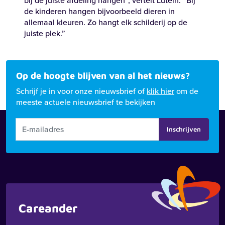
bij
de
juiste
afdeling
hangen
”,
vertelt
Lutein
.
“Bij
de
kinderen
hangen
bijvoorbeeld
dieren
in
allemaal
kleuren
.
Zo
hangt
elk
schilderij
op de
juiste
plek
.”
Op de hoogte blijven van al het nieuws?
Schrijf je in voor onze nieuwsbrief of
klik hier
om de
meeste actuele nieuwsbrief te bekijken
Inschrijven
Careander