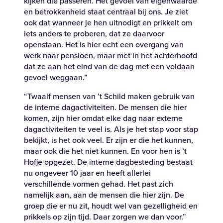
kijken die passeren. Het gevoel van eigenwaarde
en betrokkenheid staat centraal bij ons. Je ziet
ook dat wanneer je hen uitnodigt en prikkelt om
iets anders te proberen, dat ze daarvoor
openstaan. Het is hier echt een overgang van
Zoeken
werk naar pensioen, maar met in het achterhoofd
dat ze aan het eind van de dag met een voldaan
gevoel weggaan.”
Zoeken
“Twaalf mensen van ’t Schild maken gebruik van
Recente zoekopdrachten:
Vacatures
Werken bij
de interne dagactiviteiten. De mensen die hier
komen, zijn hier omdat elke dag naar externe
dagactiviteiten te veel is. Als je het stap voor stap
bekijkt, is het ook veel. Er zijn er die het kunnen,
maar ook die het niet kunnen. En voor hen is ’t
Hofje opgezet. De interne dagbesteding bestaat
nu ongeveer 10 jaar en heeft allerlei
verschillende vormen gehad. Het past zich
namelijk aan, aan de mensen die hier zijn. De
groep die er nu zit, houdt wel van gezelligheid en
prikkels op zijn tijd. Daar zorgen we dan voor.”