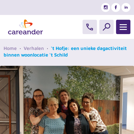
Ga naar de inhoud
Home
·
Verhalen
·
‘t Hofje: een unieke dagactiviteit
binnen woonlocatie ‘t Schild