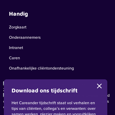
Handig
Zorgkaart
Onderaannemers
Intranet
Caren
Onafhankelijke cliëntondersteuning
Download ons tijdschrift
Careander
is gewaardeerd
op ZorgkaartNederland.
Bekijk alle waarderingen
of
plaats
Het Careander tijdschrift staat vol verhalen en
een waardering
tips van cliënten, collega’s en verwanten: over
samen werken, plezier maken en vooruitkijken.