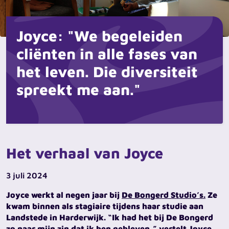
Joyce: "We begeleiden
cliënten in alle fases van
het leven. Die diversiteit
spreekt me aan."
Het verhaal van Joyce
3 juli 2024
Joyce werkt al negen jaar bij
De Bongerd Studio’s.
Ze
kwam binnen als stagiaire tijdens haar studie aan
Landstede in Harderwijk. “Ik had het bij De Bongerd
zo naar mijn zin dat ik ben gebleven,” vertelt Joyce.